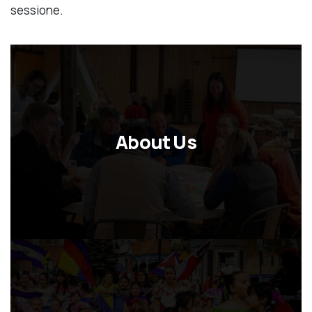
sessione.
About Us