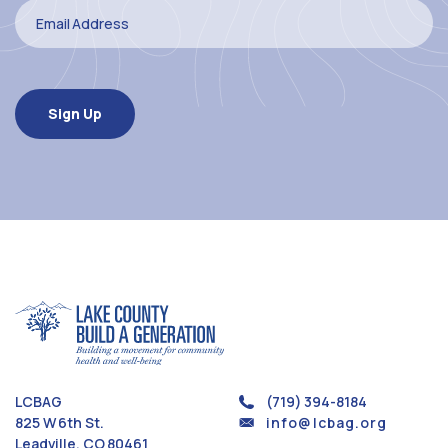
LCBAG
(719) 394-8184
825 W 6th St.
info@lcbag.org
Leadville, CO 80461