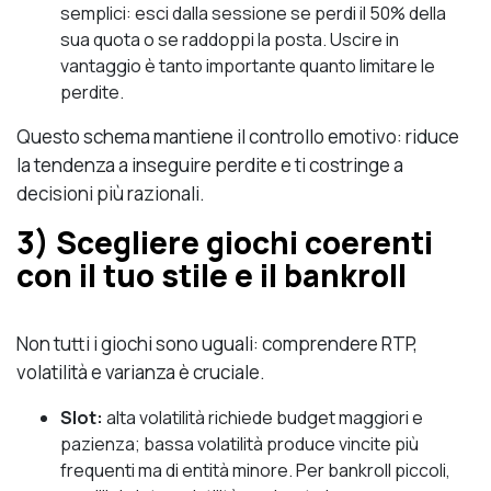
semplici: esci dalla sessione se perdi il 50% della
sua quota o se raddoppi la posta. Uscire in
vantaggio è tanto importante quanto limitare le
perdite.
Questo schema mantiene il controllo emotivo: riduce
la tendenza a inseguire perdite e ti costringe a
decisioni più razionali.
3) Scegliere giochi coerenti
con il tuo stile e il bankroll
Non tutti i giochi sono uguali: comprendere RTP,
volatilità e varianza è cruciale.
Slot:
alta volatilità richiede budget maggiori e
pazienza; bassa volatilità produce vincite più
frequenti ma di entità minore. Per bankroll piccoli,