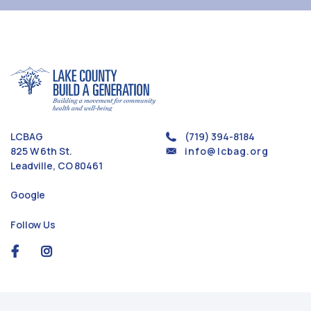
LCBAG
(719) 394-8184
825 W 6th St.
info@lcbag.org
Leadville, CO 80461
Google
Follow Us
social
social