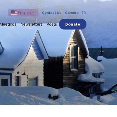
English
Contact Us
Careers
▼
Search
 Meetings
Newsletters
Posts
Donate