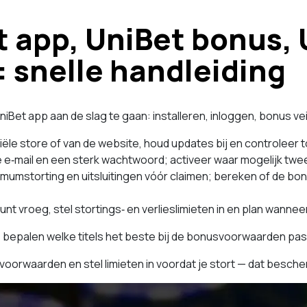
t app, UniBet bonus,
: snelle handleiding
Bet app aan de slag te gaan: installeren, inloggen, bonus ve
iciële store of van de website, houd updates bij en controlee
e e‑mail en een sterk wachtwoord; activeer waar mogelijk twe
inimumstorting en uitsluitingen vóór claimen; bereken of de 
ount vroeg, stel stortings‑ en verlieslimieten in en plan wanneer
 bepalen welke titels het beste bij de bonusvoorwaarden pa
oorwaarden en stel limieten in voordat je stort — dat bescher