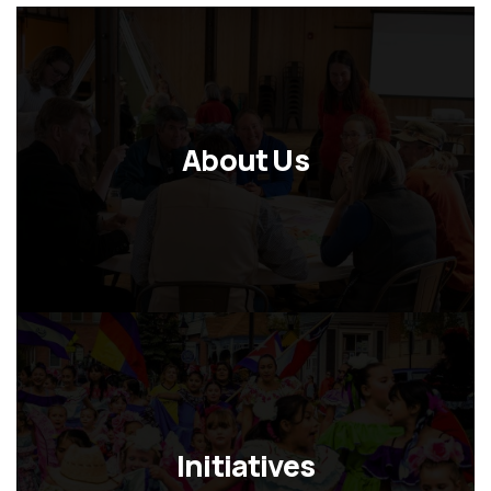
About Us
Initiatives