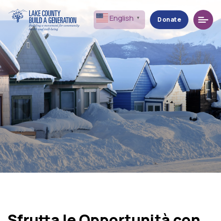
Menu
English
▼
Donate
Sfrutta le Opportunità con