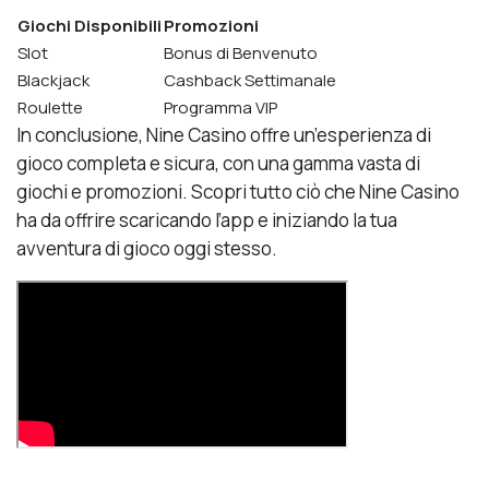
Giochi Disponibili
Promozioni
Slot
Bonus di Benvenuto
Blackjack
Cashback Settimanale
Roulette
Programma VIP
In conclusione, Nine Casino offre un’esperienza di
gioco completa e sicura, con una gamma vasta di
giochi e promozioni. Scopri tutto ciò che Nine Casino
ha da offrire scaricando l’app e iniziando la tua
avventura di gioco oggi stesso.