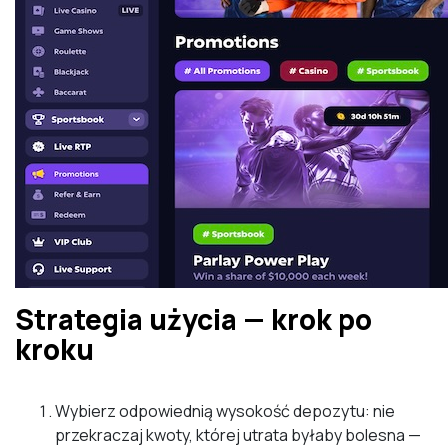
Strategia użycia — krok po
kroku
Wybierz odpowiednią wysokość depozytu: nie
przekraczaj kwoty, której utrata byłaby bolesna —