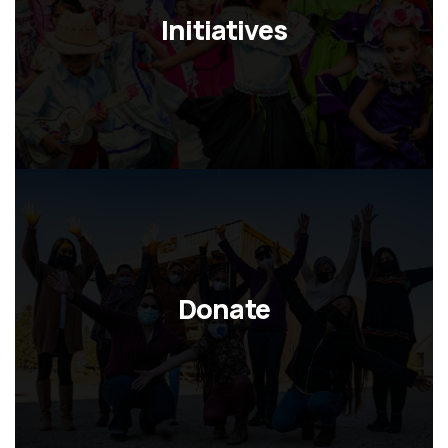
Initiatives
Donate