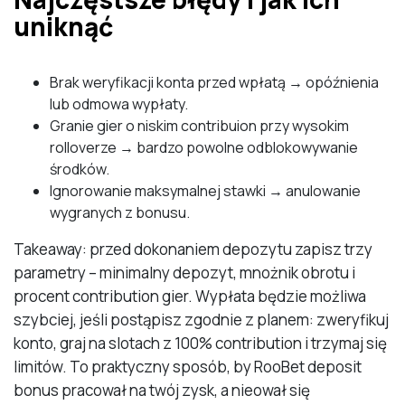
uniknąć
Brak weryfikacji konta przed wpłatą → opóźnienia
lub odmowa wypłaty.
Granie gier o niskim contribuion przy wysokim
rolloverze → bardzo powolne odblokowywanie
środków.
Ignorowanie maksymalnej stawki → anulowanie
wygranych z bonusu.
Takeaway: przed dokonaniem depozytu zapisz trzy
parametry – minimalny depozyt, mnożnik obrotu i
procent contribution gier. Wypłata będzie możliwa
szybciej, jeśli postąpisz zgodnie z planem: zweryfikuj
konto, graj na slotach z 100% contribution i trzymaj się
limitów. To praktyczny sposób, by RooBet deposit
bonus pracował na twój zysk, a nieował się