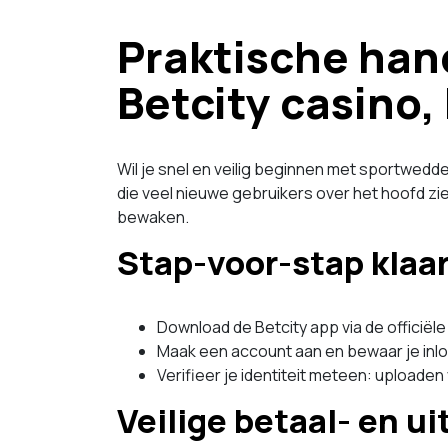
Praktische hand
Betcity casino, 
Wil je snel en veilig beginnen met sportwed
die veel nieuwe gebruikers over het hoofd zi
bewaken.
Stap-voor-stap klaa
Download de Betcity app via de officiël
Maak een account aan en bewaar je inl
Verifieer je identiteit meteen: uploaden
Veilige betaal- en u