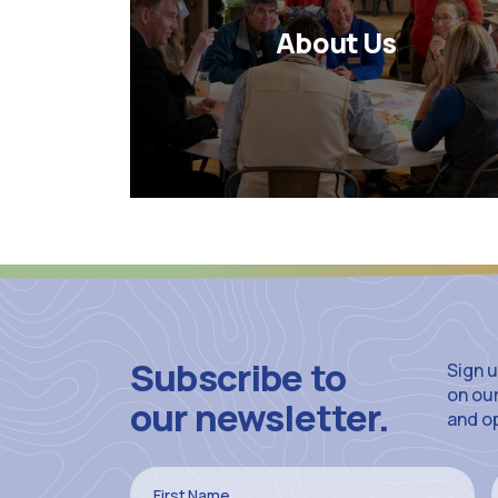
About Us
Subscribe to
Sign u
on ou
our newsletter.
and o