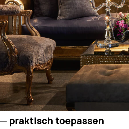
— praktisch toepassen