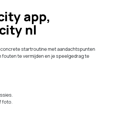
city app,
city nl
en concrete startroutine met aandachtspunten
m fouten te vermijden en je speelgedrag te
issies.
 foto.