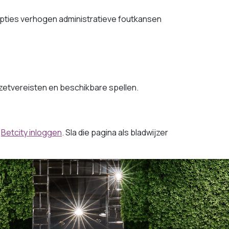
pties verhogen administratieve foutkansen
zetvereisten en beschikbare spellen.
:
Betcity inloggen
. Sla die pagina als bladwijzer