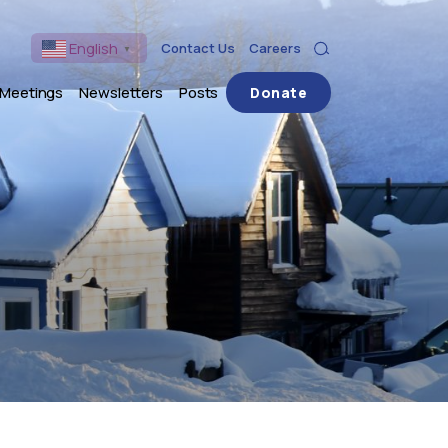
English
Contact Us
Careers
▼
Search
 Meetings
Newsletters
Posts
Donate