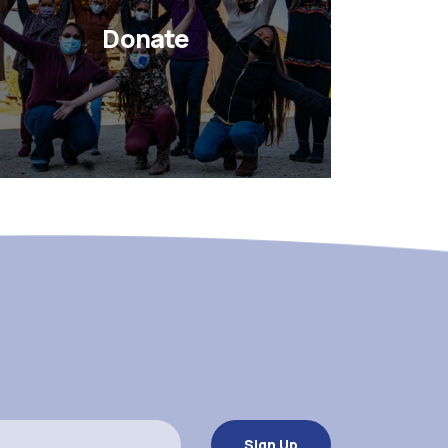
Donate