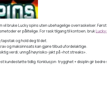
som vil bruke Lucky spins uten ubehagelige overraskelser. Først
smetoder er pålitelige. For rask tilgang til kontoen, bruk
Lucky 
tapstak og hold deg til det.
av og maksinnsats kan gjøre tilbud ufordelaktige.
gsiktig verdi; unngå høyrisiko-jakt på «hot streaks».
st kundestøtte tidlig. Konklusjon: trygghet + disiplin gir bedre