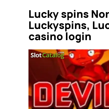
Lucky spins Nor
Luckyspins, Luc
casino login