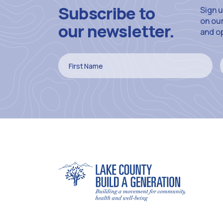
Subscribe to
Sign u
on ou
our newsletter.
and o