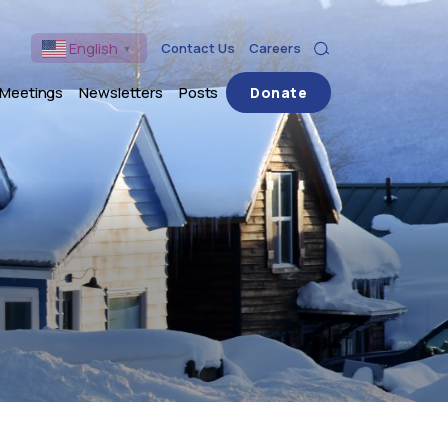
English
Contact Us
Careers
▼
Search
 Meetings
Newsletters
Posts
Donate