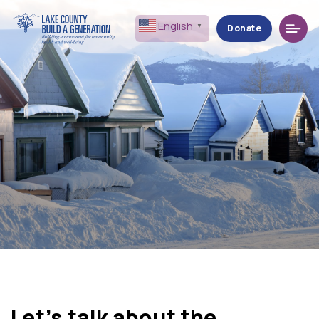
Menu
English
▼
Donate
Let’s talk about the