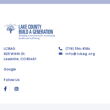
LCBAG
(719) 394-8184
825 W 6th St.
info@lcbag.org
Leadville, CO 80461
Google
Follow Us
social
social