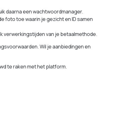
bruik daarna een wachtwoordmanager.
 foto toe waarin je gezicht en ID samen
k verwerkingstijden van je betaalmethode.
alingsvoorwaarden. Wil je aanbiedingen en
wd te raken met het platform.