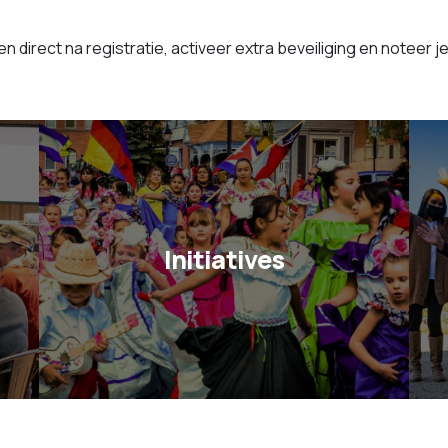
n direct na registratie, activeer extra beveiliging en noteer
Initiatives