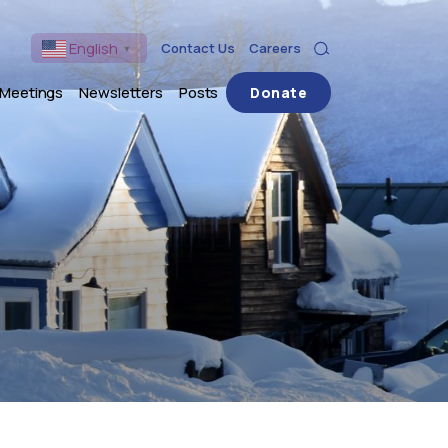
English
Contact Us
Careers
▼
Search
 Meetings
Newsletters
Posts
Donate