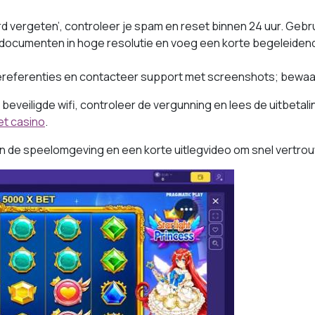
 vergeten’, controleer je spam en reset binnen 24 uur. Ge
documenten in hoge resolutie en voeg een korte begeleidende
iereferenties en contacteer support met screenshots; bewaa
een beveiligde wifi, controleer de vergunning en lees de uitbet
et casino
.
n de speelomgeving en een korte uitlegvideo om snel vertrou