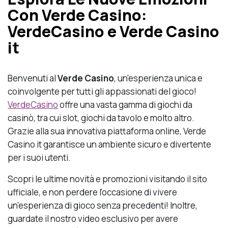
Con Verde Casino:
VerdeCasino e Verde Casino
it
Benvenuti al
Verde Casino
, un’esperienza unica e
coinvolgente per tutti gli appassionati del gioco!
VerdeCasino
offre una vasta gamma di giochi da
casinò, tra cui slot, giochi da tavolo e molto altro.
Grazie alla sua innovativa piattaforma online, Verde
Casino it garantisce un ambiente sicuro e divertente
per i suoi utenti.
Scopri le ultime novità e promozioni visitando il sito
ufficiale, e non perdere l’occasione di vivere
un’esperienza di gioco senza precedenti! Inoltre,
guardate il nostro video esclusivo per avere