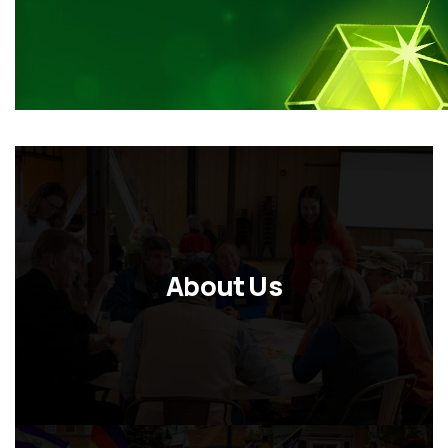
About Us