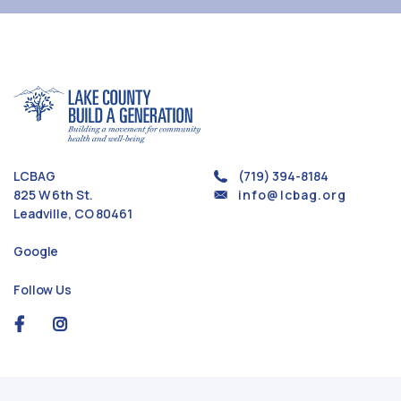
LCBAG
(719) 394-8184
825 W 6th St.
info@lcbag.org
Leadville, CO 80461
Google
Follow Us
social
social