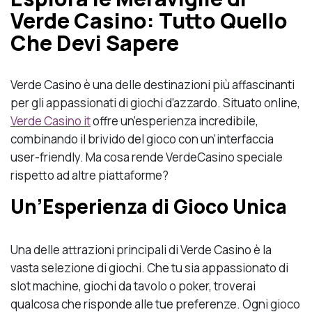
Verde Casino: Tutto Quello
Che Devi Sapere
Verde Casino è una delle destinazioni più affascinanti
per gli appassionati di giochi d’azzardo. Situato online,
Verde Casino it
offre un’esperienza incredibile,
combinando il brivido del gioco con un’interfaccia
user-friendly. Ma cosa rende VerdeCasino speciale
rispetto ad altre piattaforme?
Un’Esperienza di Gioco Unica
Una delle attrazioni principali di Verde Casino è la
vasta selezione di giochi. Che tu sia appassionato di
slot machine, giochi da tavolo o poker, troverai
qualcosa che risponde alle tue preferenze. Ogni gioco