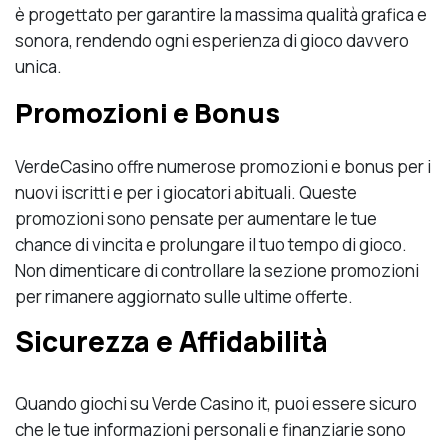
è progettato per garantire la massima qualità grafica e
sonora, rendendo ogni esperienza di gioco davvero
unica.
Promozioni e Bonus
VerdeCasino offre numerose promozioni e bonus per i
nuovi iscritti e per i giocatori abituali. Queste
promozioni sono pensate per aumentare le tue
chance di vincita e prolungare il tuo tempo di gioco.
Non dimenticare di controllare la sezione promozioni
per rimanere aggiornato sulle ultime offerte.
Sicurezza e Affidabilità
Quando giochi su Verde Casino it, puoi essere sicuro
che le tue informazioni personali e finanziarie sono