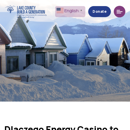
Menu
English
▼
Donate
Dlaczego Energy Casino to