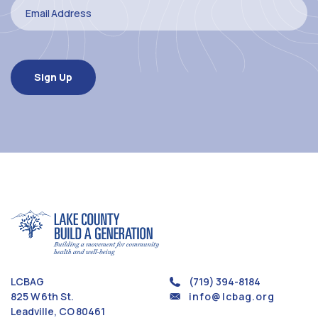
LCBAG
(719) 394-8184
825 W 6th St.
info@lcbag.org
Leadville, CO 80461