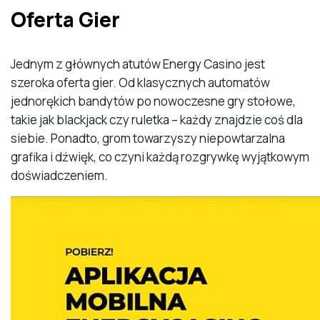
Oferta Gier
Jednym z głównych atutów Energy Casino jest
szeroka oferta gier. Od klasycznych automatów
jednorękich bandytów po nowoczesne gry stołowe,
takie jak blackjack czy ruletka – każdy znajdzie coś dla
siebie. Ponadto, grom towarzyszy niepowtarzalna
grafika i dźwięk, co czyni każdą rozgrywkę wyjątkowym
doświadczeniem.