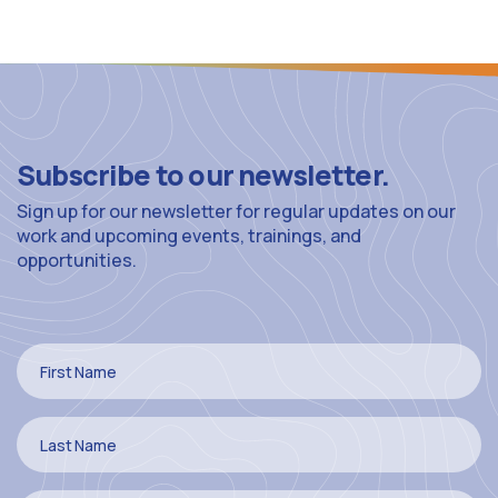
Subscribe to our newsletter.
Sign up for our newsletter for regular updates on our
work and upcoming events, trainings, and
opportunities.