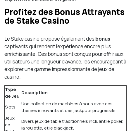
Profitez des Bonus Attrayants
de Stake Casino
Le Stake casino propose également des
bonus
captivants qui rendent l’expérience encore plus
enrichissante. Ces bonus sont conçus pour offrir aux
utilisateurs une longueur d’avance, les encourageant à
explorer une gamme impressionnante de jeux de
casino.
Type
Description
de Jeu
Une collection de machines à sous avec des
Slots
thèmes innovants et des jackpots progressifs.
Jeux
Divers jeux de table traditionnels incluant le poker,
de
la roulette, et le blackjack.