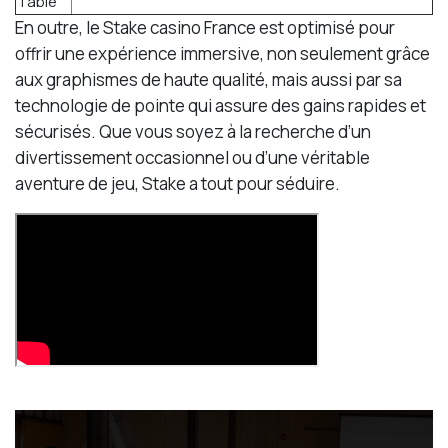
Table
En outre, le Stake casino France est optimisé pour
offrir une expérience immersive, non seulement grâce
aux graphismes de haute qualité, mais aussi par sa
technologie de pointe qui assure des gains rapides et
sécurisés. Que vous soyez à la recherche d’un
divertissement occasionnel ou d’une véritable
aventure de jeu, Stake a tout pour séduire.