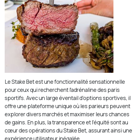
Le Stake Bet est une fonctionnalité sensationnelle
pour ceux qui recherchent l’adrénaline des paris
sportifs. Avec un large éventail d’options sportives, il
offre une plateforme unique où les parieurs peuvent
explorer divers marchés et maximiser leurs chances
de gains. En plus, la transparence et l’équité sont au
cœur des opérations du Stake Bet, assurant ainsi une
expérience utilisateur inégalée.