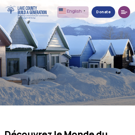
Menu
English
▼
Donate
Découvrez le Monde du