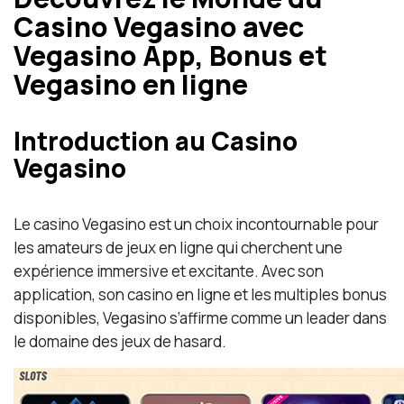
Casino Vegasino avec
Vegasino App, Bonus et
Vegasino en ligne
Introduction au Casino
Vegasino
Le casino Vegasino est un choix incontournable pour
les amateurs de jeux en ligne qui cherchent une
expérience immersive et excitante. Avec son
application, son casino en ligne et les multiples bonus
disponibles, Vegasino s’affirme comme un leader dans
le domaine des jeux de hasard.