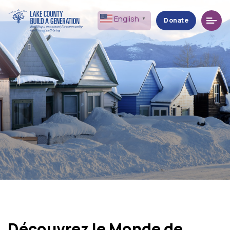
Menu
English
▼
Donate
Découvrez le Monde de