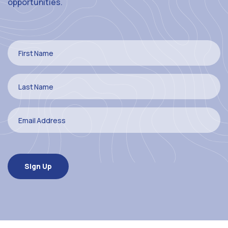
opportunities.