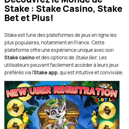
Stake : Stake Casino, Stake
Bet et Plus!
Stake est l’une des plateformes de jeux en ligne les
plus populaires, notamment en France. Cette
plateforme offre une expérience unique avec son
Stake casino
et des options de
Stake Bet
. Les
utilisateurs peuvent facilement accéder à leurs jeux
préférés via l’
Stake app
, qui est intuitive et conviviale.