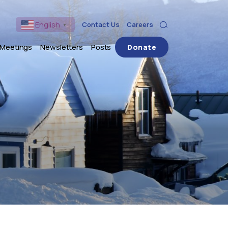
English
Contact Us
Careers
▼
Search
 Meetings
Newsletters
Posts
Donate