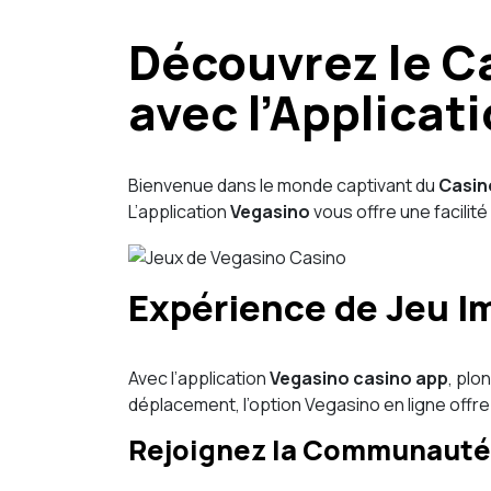
Découvrez le Ca
avec l’Applicat
Bienvenue dans le monde captivant du
Casin
L’application
Vegasino
vous offre une facilité
Expérience de Jeu I
Avec l’application
Vegasino casino app
, plo
déplacement, l’option Vegasino en ligne offre
Rejoignez la Communauté