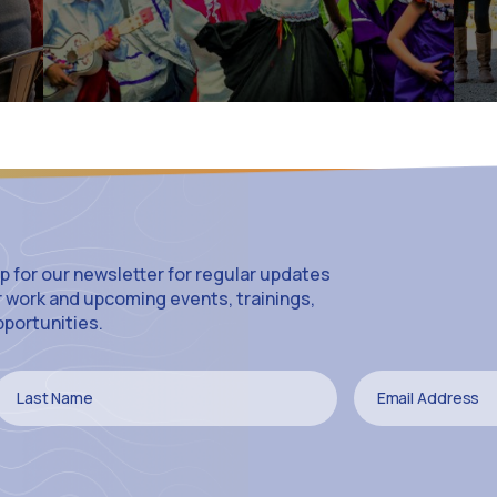
p for our newsletter for regular updates
r work and upcoming events, trainings,
pportunities.