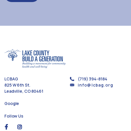
LCBAG
(719) 394-8184
825 W 6th St.
info@lcbag.org
Leadville, CO 80461
Google
Follow Us
social
social