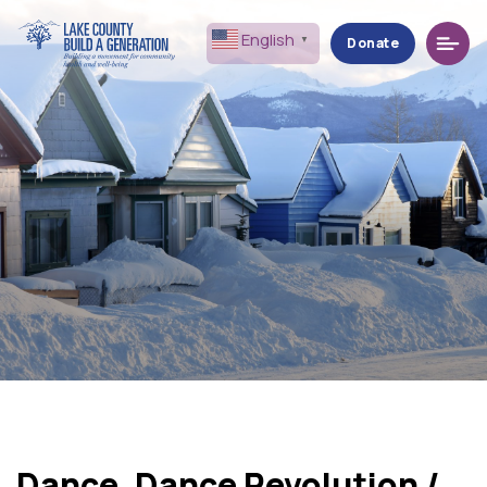
Menu
English
▼
Donate
Dance, Dance Revolution /