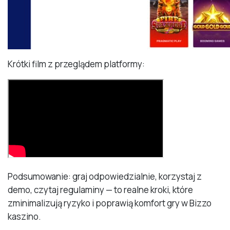
Krótki film z przeglądem platformy:
Podsumowanie: graj odpowiedzialnie, korzystaj z
demo, czytaj regulaminy — to realne kroki, które
zminimalizują ryzyko i poprawią komfort gry w Bizzo
kaszino.