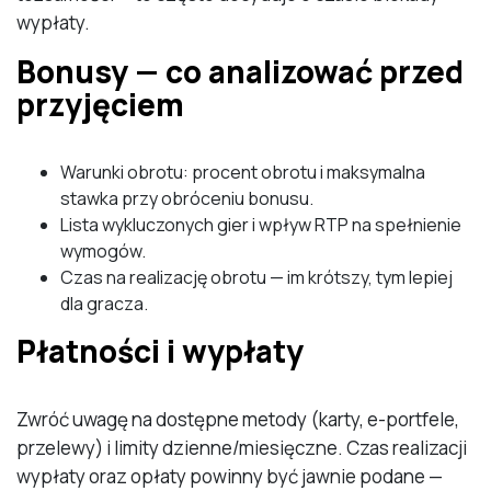
wypłaty.
Bonusy — co analizować przed
przyjęciem
Warunki obrotu: procent obrotu i maksymalna
stawka przy obróceniu bonusu.
Lista wykluczonych gier i wpływ RTP na spełnienie
wymogów.
Czas na realizację obrotu — im krótszy, tym lepiej
dla gracza.
Płatności i wypłaty
Zwróć uwagę na dostępne metody (karty, e-portfele,
przelewy) i limity dzienne/miesięczne. Czas realizacji
wypłaty oraz opłaty powinny być jawnie podane —