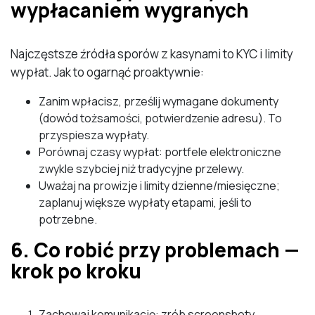
wypłacaniem wygranych
Najczęstsze źródła sporów z kasynami to KYC i limity
wypłat. Jak to ogarnąć proaktywnie:
Zanim wpłacisz, prześlij wymagane dokumenty
(dowód tożsamości, potwierdzenie adresu). To
przyspiesza wypłaty.
Porównaj czasy wypłat: portfele elektroniczne
zwykle szybciej niż tradycyjne przelewy.
Uważaj na prowizje i limity dzienne/miesięczne;
zaplanuj większe wypłaty etapami, jeśli to
potrzebne.
6. Co robić przy problemach —
krok po kroku
Zachowaj komunikację: zrób screenshoty