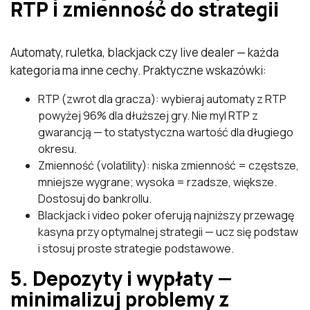
RTP i zmienność do strategii
Automaty, ruletka, blackjack czy live dealer — każda
kategoria ma inne cechy. Praktyczne wskazówki:
RTP (zwrot dla gracza): wybieraj automaty z RTP
powyżej 96% dla dłuższej gry. Nie myl RTP z
gwarancją — to statystyczna wartość dla długiego
okresu.
Zmienność (volatility): niska zmienność = częstsze,
mniejsze wygrane; wysoka = rzadsze, większe.
Dostosuj do bankrollu.
Blackjack i video poker oferują najniższy przewagę
kasyna przy optymalnej strategii — ucz się podstaw
i stosuj proste strategie podstawowe.
5. Depozyty i wypłaty —
minimalizuj problemy z