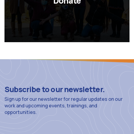
Donate
Subscribe to our newsletter.
Sign up for our newsletter for regular updates on our
work and upcoming events, trainings, and
opportunities.