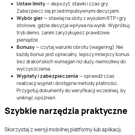
Ustaw limity
— depozyt, stawki i czas gry.
Zabezpiecz się przed impulsywnymi decyzjami.
Wybór gier
— stawiaj na sloty z wysokim RTP i gry
stołowe, gdzie decyzja wpływa na wynik. Wypróbuj
tryb demo, zanim zaryzykujesz prawdziwe
pieniądze.
Bonusy
— czytaj warunki obrotu (wagering). Nie
każdy bonus jest opłacalny; lepszy mniejszy bonus
bez drakońskich wymagań niż duży, niemożliwy do
wyczyszczenia.
Wypłaty i zabezpieczenia
— sprawdź czas
realizacji wypłat i dostępne metody płatności.
Przygotuj dokumenty do weryfikacji wcześniej, by
uniknąć opóźnień.
Szybkie narzędzia praktyczne
Skorzystaj z wersji mobilnej platformy lub aplikacji,