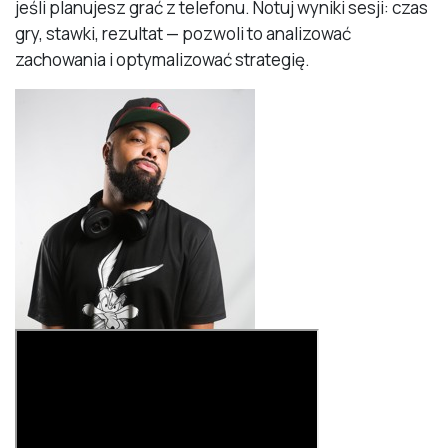
jeśli planujesz grać z telefonu. Notuj wyniki sesji: czas
gry, stawki, rezultat — pozwoli to analizować
zachowania i optymalizować strategię.