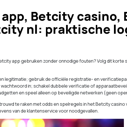
 app, Betcity casino, 
city nl: praktische lo
 Betcity app gebruiken zonder onnodige fouten? Volg dit korte
egitimatie; gebruik de officiële registratie- en verificatiep
 wachtwoord in; schakel dubbele verificatie of apparaatbeveili
dgetten en speel alleen op beveiligde netwerken (geen open
rtrouwd te raken met odds en spelregels in het Betcity casino
vens van de klantenservice voor noodgevallen.