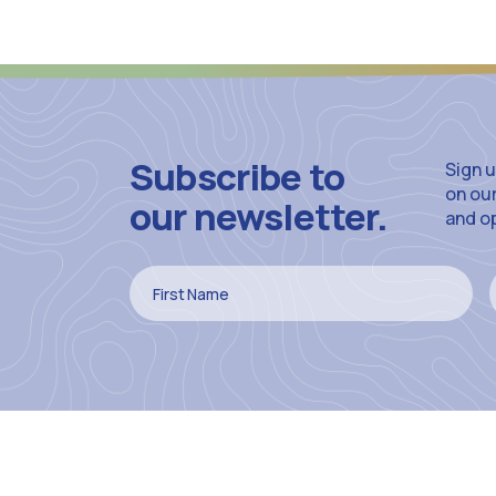
Subscribe to
Sign u
on ou
our newsletter.
and o