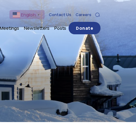
English
Contact Us
Careers
▼
Search
 Meetings
Newsletters
Posts
Donate