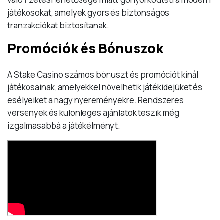
játékosokat, amelyek gyors és biztonságos
tranzakciókat biztosítanak.
Promóciók és Bónuszok
A Stake Casino számos bónuszt és promóciót kínál
játékosainak, amelyekkel növelhetik játékidejüket és
esélyeiket a nagy nyereményekre. Rendszeres
versenyek és különleges ajánlatok teszik még
izgalmasabbá a játékélményt.