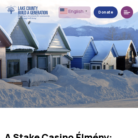
Menu
English
▼
Donate
A Stake Casino Élmény: