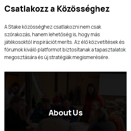
Csatlakozz a Közösséghez
A Stake közösséghez csatlakozni nem csak
szórakozás, hanem lehetőség is, hogy más
játékosoktól inspirációt meríts. Az élő közvetítések és
fórumok kiváló platformot biztosítanak a tapasztalatok
megosztására és új stratégiák megismerésére.
About Us